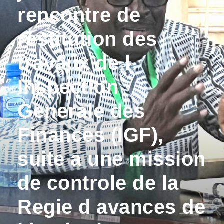
rencontre de
restitution des
travaux de l
Inspection
Generale des
Finances (IGF),
suite a une mission
de controle de la
Regie d avances de