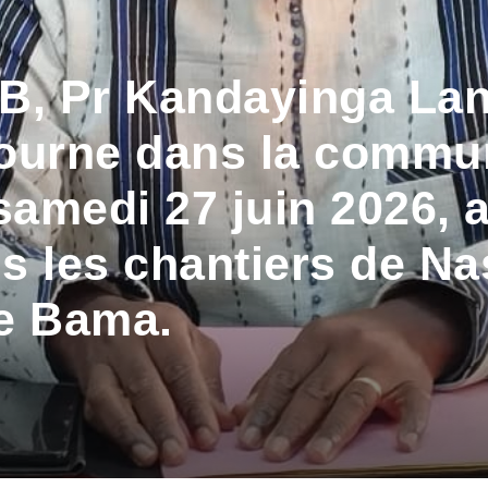
B, Pr Kandayinga Lan
urne dans la communa
samedi 27 juin 2026, 
 les chantiers de Nas
e Bama.