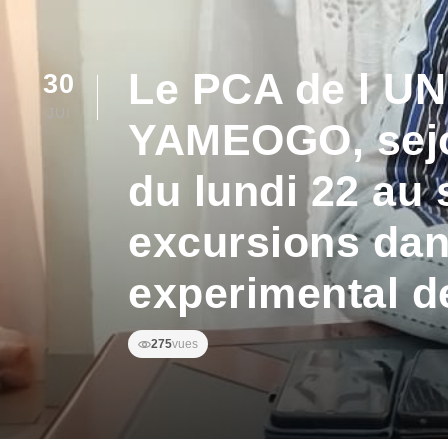
Le PCA de l UN
30
JUI
YAMEOGO, sejo
du lundi 22 au 
excursions dans
experimental d
275
vues