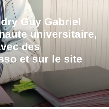
dry Guy Gabriel
ute universitaire,
avec des
so et sur le site