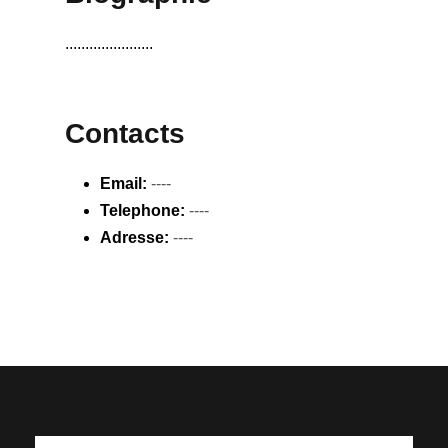
......................
Contacts
Email:
----
Telephone:
----
Adresse:
----