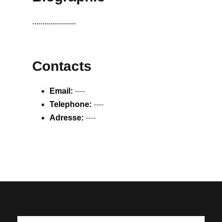
......................
Contacts
Email:
----
Telephone:
----
Adresse:
----