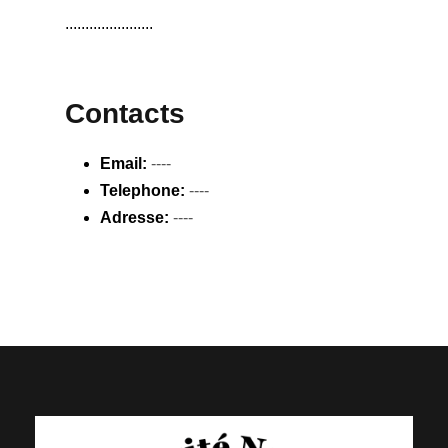
......................
Contacts
Email:
----
Telephone:
----
Adresse:
----