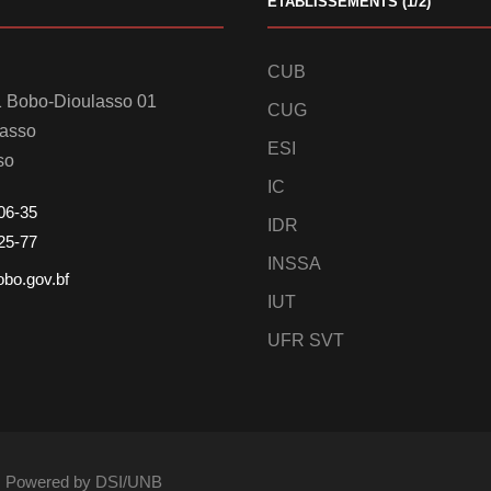
ETABLISSEMENTS (1/2)
CUB
 Bobo-Dioulasso 01
CUG
lasso
ESI
so
IC
06-35
IDR
25-77
INSSA
obo.gov.bf
IUT
UFR SVT
és. Powered by DSI/UNB