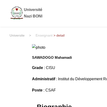
Université
Nazi BONI
Universite
>
Enseignant
> detail
SAWADOGO Mahamadi
Grade
: CISU
Administratif
: Institut du Développement R
Poste
: CSAF
Biographie