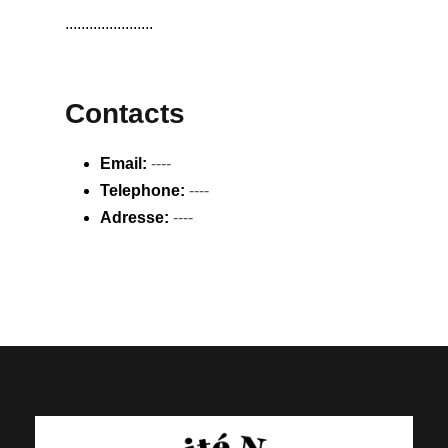
......................
Contacts
Email:
----
Telephone:
----
Adresse:
----