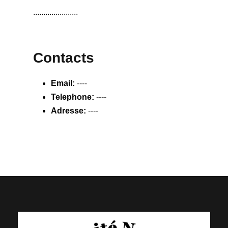
......................
Contacts
Email:
----
Telephone:
----
Adresse:
----