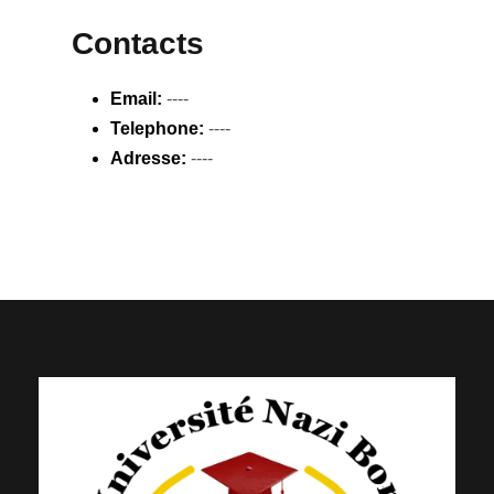
Contacts
Email:
----
Telephone:
----
Adresse:
----