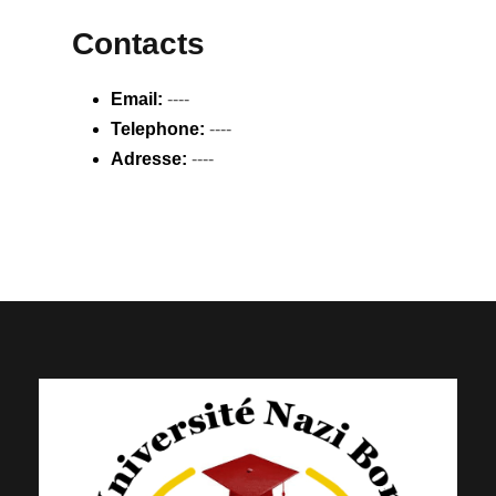
Contacts
Email:
----
Telephone:
----
Adresse:
----