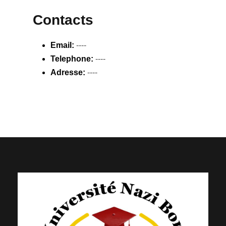
Contacts
Email:
----
Telephone:
----
Adresse:
----