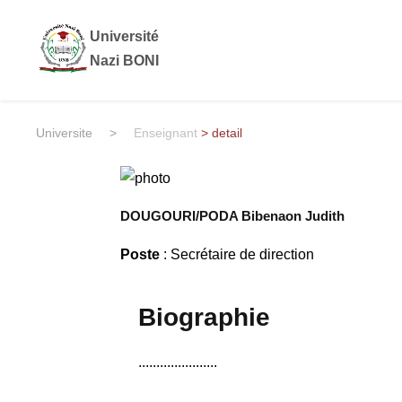
Université
Nazi BONI
Universite
>
Enseignant
> detail
DOUGOURI/PODA Bibenaon Judith
Poste
: Secrétaire de direction
Biographie
......................