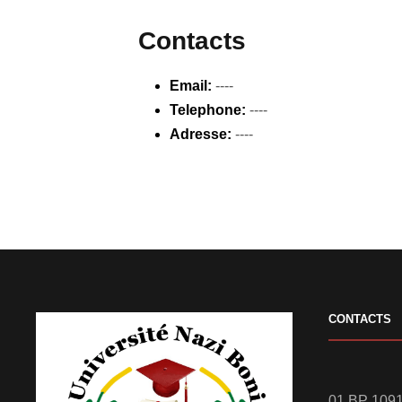
Contacts
Email:
----
Telephone:
----
Adresse:
----
CONTACTS
01 BP 1091