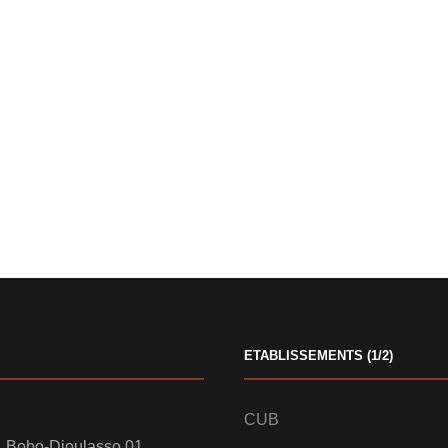
ETABLISSEMENTS (1/2)
CUB
 Bobo-Dioulasso 01