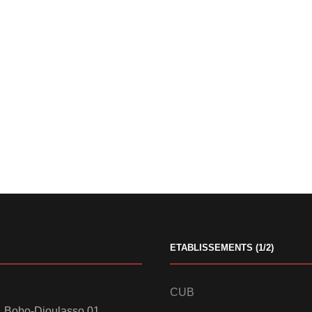
ETABLISSEMENTS (1/2)
CUB
 Bobo-Dioulasso 01