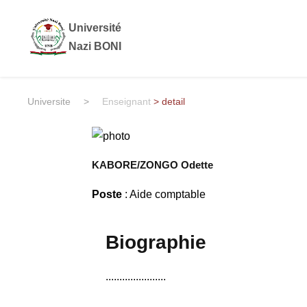
Université
Nazi BONI
Universite
>
Enseignant
> detail
KABORE/ZONGO Odette
Poste
: Aide comptable
Biographie
......................