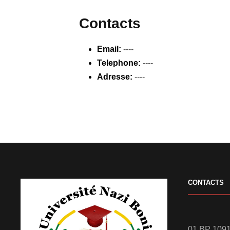
Contacts
Email:
----
Telephone:
----
Adresse:
----
CONTACTS
01 BP 1091