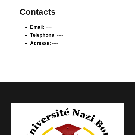
Contacts
Email:
----
Telephone:
----
Adresse:
----