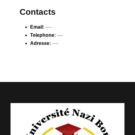
Contacts
Email:
----
Telephone:
----
Adresse:
----