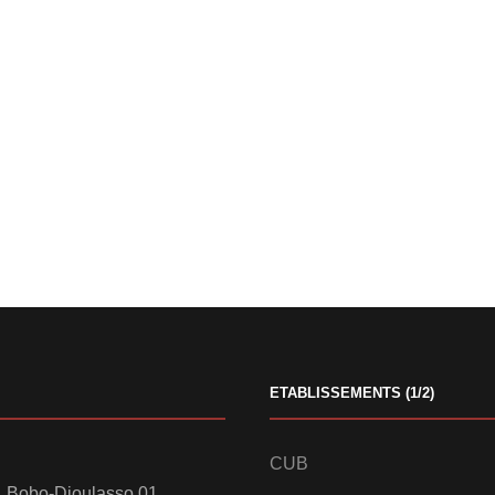
ETABLISSEMENTS (1/2)
CUB
 Bobo-Dioulasso 01