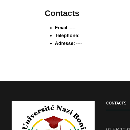
Contacts
Email:
----
Telephone:
----
Adresse:
----
CONTACTS
01 BP 1091