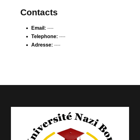
Contacts
Email:
----
Telephone:
----
Adresse:
----