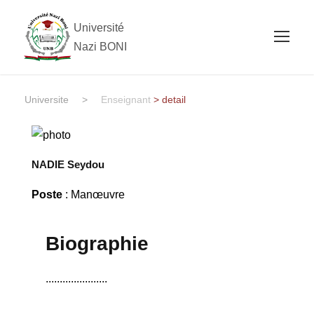
Université
Nazi BONI
Universite
>
Enseignant
> detail
NADIE Seydou
Poste
: Manœuvre
Biographie
......................