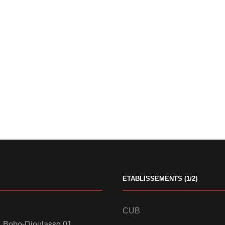
ETABLISSEMENTS (1/2)
CUB
 Bobo-Dioulasso 01