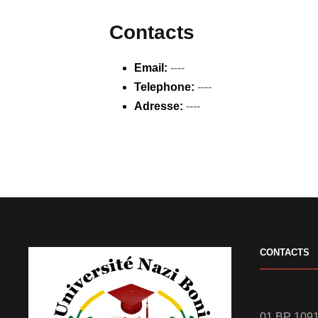
Contacts
Email:
----
Telephone:
----
Adresse:
----
CONTACTS
01 BP 1091