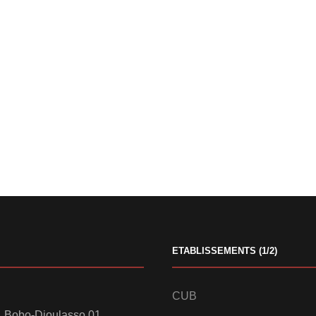
ETABLISSEMENTS (1/2)
CUB
 Bobo-Dioulasso 01