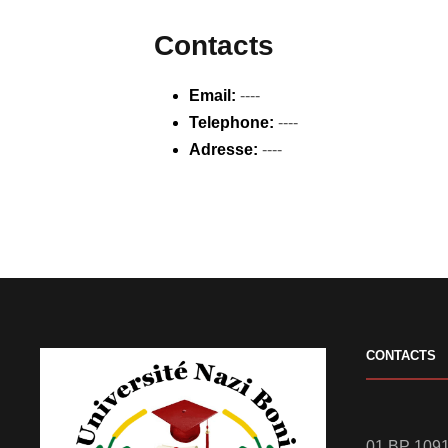
Contacts
Email:
----
Telephone:
----
Adresse:
----
CONTACTS
01 BP 1091