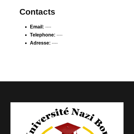
Contacts
Email:
----
Telephone:
----
Adresse:
----