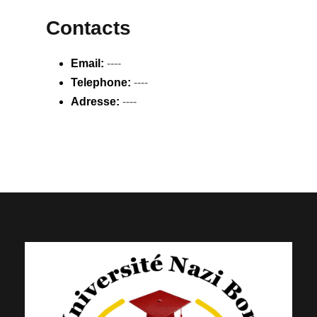
Contacts
Email:
----
Telephone:
----
Adresse:
----