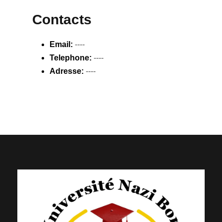
Contacts
Email:
----
Telephone:
----
Adresse:
----