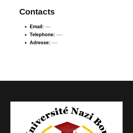
Contacts
Email:
----
Telephone:
----
Adresse:
----