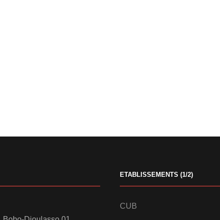
ETABLISSEMENTS (1/2)
CUB
 Bobo-Dioulasso 01