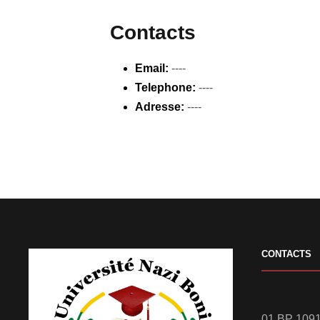
Contacts
Email:
----
Telephone:
----
Adresse:
----
CONTACTS
01 BP 1091