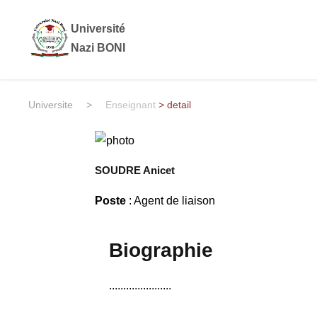
Université
Nazi BONI
Universite
>
Enseignant
> detail
SOUDRE Anicet
Poste
: Agent de liaison
Biographie
......................