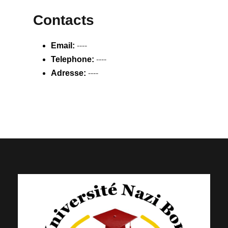
Contacts
Email:
----
Telephone:
----
Adresse:
----