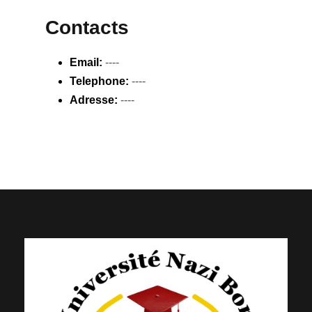
Contacts
Email:
----
Telephone:
----
Adresse:
----