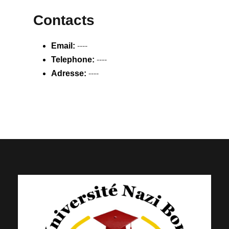
Contacts
Email:
----
Telephone:
----
Adresse:
----