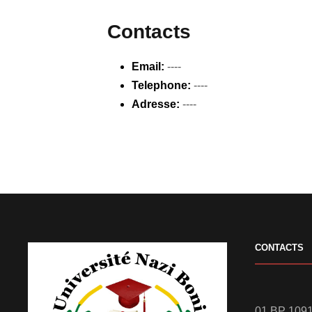
Contacts
Email:
----
Telephone:
----
Adresse:
----
CONTACTS
01 BP 1091