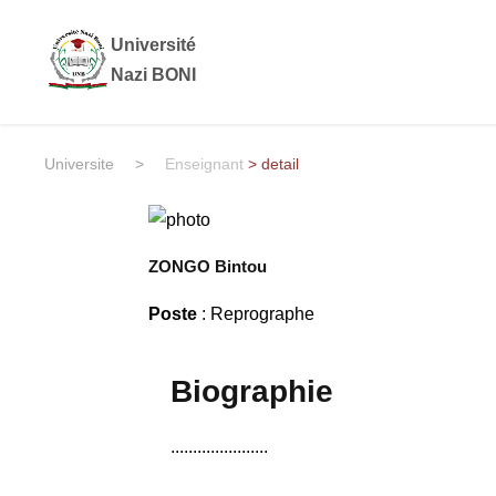
Université
Nazi BONI
Universite
>
Enseignant
> detail
ZONGO Bintou
Poste
: Reprographe
Biographie
......................