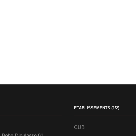
ETABLISSEMENTS (1/2)
CUB
 Bobo-Dioulasso 01