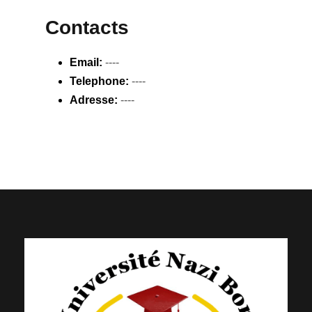
Contacts
Email:
----
Telephone:
----
Adresse:
----