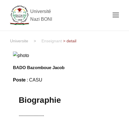
Université
Nazi BONI
Universite
>
Enseignant
> detail
BADO Bazomboue Jacob
Poste
: CASU
Biographie
......................