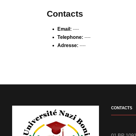
Contacts
Email:
----
Telephone:
----
Adresse:
----
CONTACTS
01 BP 1091