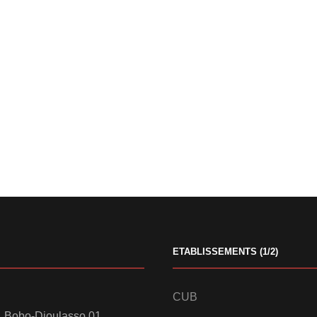
ETABLISSEMENTS (1/2)
CUB
 Bobo-Dioulasso 01