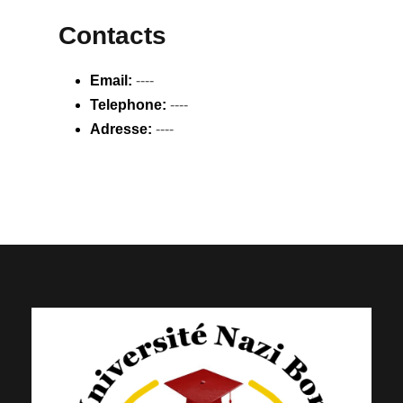
Contacts
Email:
----
Telephone:
----
Adresse:
----