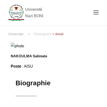
Université
Nazi BONI
Universite
>
Enseignant
> detail
NAKOULMA Salimata
Poste
: AISU
Biographie
......................