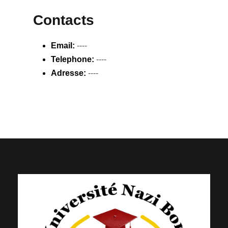
Contacts
Email:
----
Telephone:
----
Adresse:
----