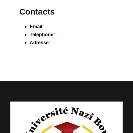
Contacts
Email:
----
Telephone:
----
Adresse:
----