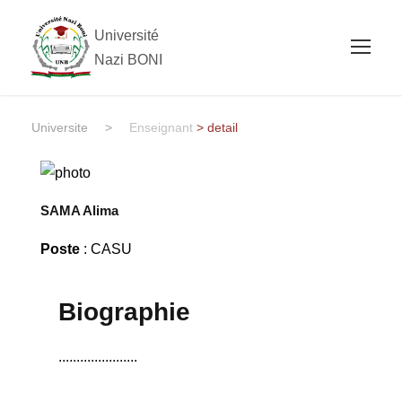
Université
Nazi BONI
Universite
>
Enseignant
> detail
SAMA Alima
Poste
: CASU
Biographie
......................