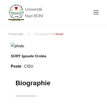
Université
Nazi BONI
Universite
>
Enseignant
> detail
SORY Igouele Orokia
Poste
: CISU
Biographie
......................