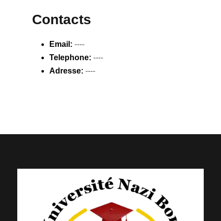
Contacts
Email:
----
Telephone:
----
Adresse:
----