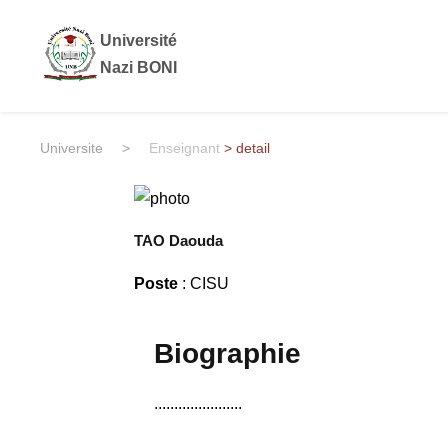
Université
Nazi BONI
Universite
>
Enseignant
> detail
TAO Daouda
Poste
: CISU
Biographie
......................