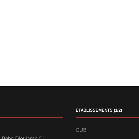
ETABLISSEMENTS (1/2)
CUB
 Bobo-Dioulasso 01