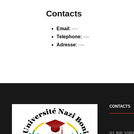
Contacts
Email:
----
Telephone:
----
Adresse:
----
CONTACTS
01 BP 1091