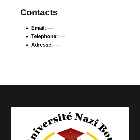
Contacts
Email:
----
Telephone:
----
Adresse:
----