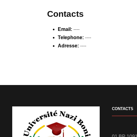
Contacts
Email:
----
Telephone:
----
Adresse:
----
CONTACTS
01 BP 1091