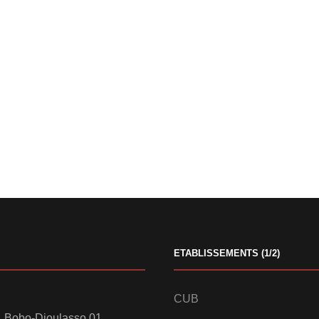
ETABLISSEMENTS (1/2)
CUB
 Bobo-Dioulasso 01