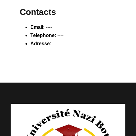
Contacts
Email:
----
Telephone:
----
Adresse:
----