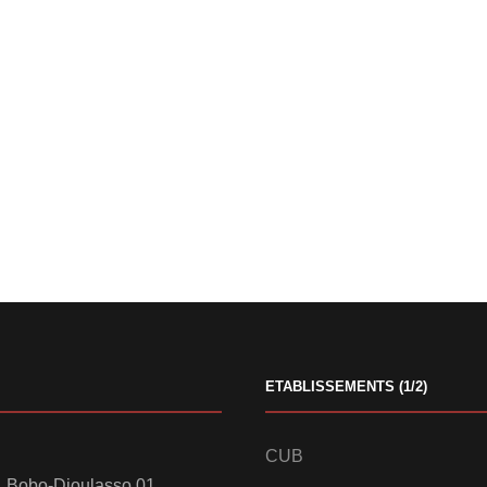
ETABLISSEMENTS (1/2)
CUB
 Bobo-Dioulasso 01