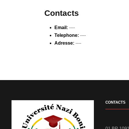
Contacts
Email:
----
Telephone:
----
Adresse:
----
CONTACTS
01 BP 1091