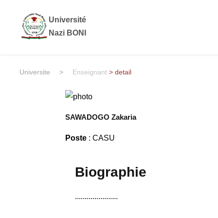
Université
Nazi BONI
Universite
>
Enseignant
> detail
SAWADOGO Zakaria
Poste
: CASU
Biographie
......................