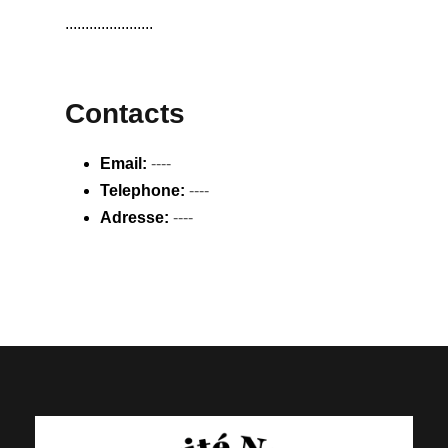
......................
Contacts
Email:
----
Telephone:
----
Adresse:
----