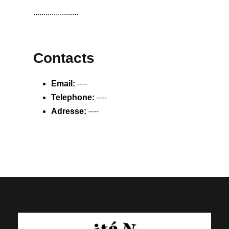
......................
Contacts
Email:
----
Telephone:
----
Adresse:
----