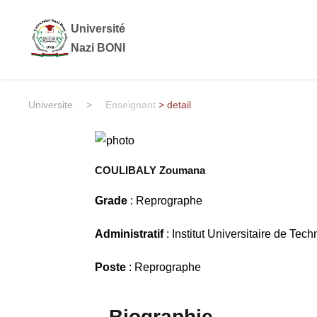
Université
Nazi BONI
Universite
>
Enseignant
> detail
COULIBALY Zoumana
Grade
: Reprographe
Administratif
: Institut Universitaire de Tec
Poste
: Reprographe
Biographie