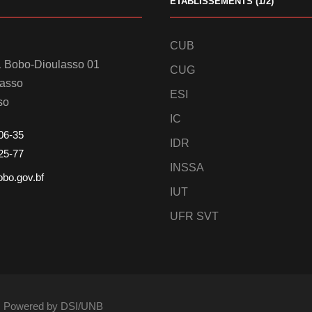
ETABLISSEMENTS (1/2)
CUB
 Bobo-Dioulasso 01
CUG
lasso
ESI
so
IC
06-35
IDR
25-77
INSSA
obo.gov.bf
IUT
UFR SVT
és. Powered by DSI/UNB