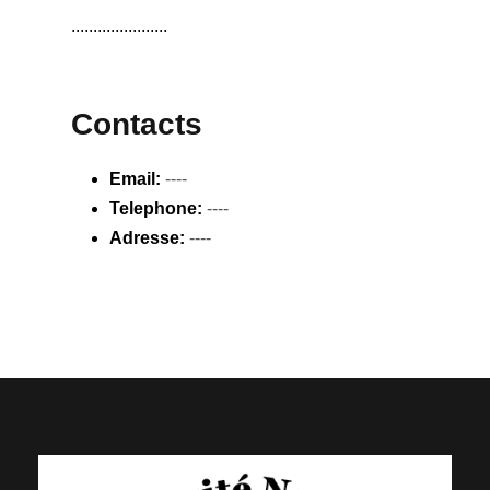
......................
Contacts
Email:
----
Telephone:
----
Adresse:
----