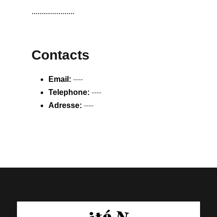
......................
Contacts
Email:
----
Telephone:
----
Adresse:
----