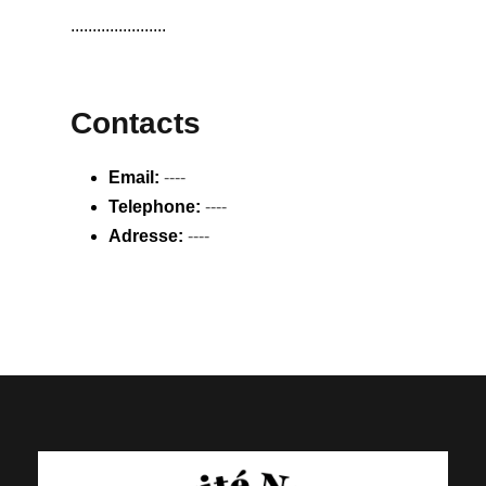
......................
Contacts
Email:
----
Telephone:
----
Adresse:
----