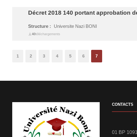
Décret 2018 140 portant approbation d
Structure :
Universite Nazi BONI
40
téléchargements
1
2
3
4
5
6
7
CONTACTS
01 BP 1091