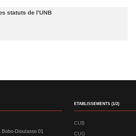
es statuts de l'UNB
ETABLISSEMENTS (1/2)
CUB
 Bobo-Dioulasso 01
CUG