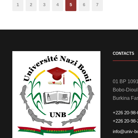
1
2
3
4
5
6
7
CONTACTS
01 BP 1091
Bobo-Diou
Burkina Fa
+226 20-98-
+226 20-98-
info@univ-b