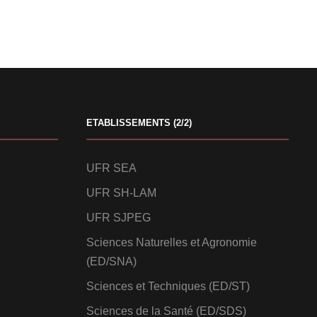
ETABLISSEMENTS (2/2)
UFR SEA
UFR SH-LAM
UFR SJPEG
Sciences Naturelles et Agronomie
(ED/SNA)
Sciences et Techniques (ED/ST)
Sciences de la Santé (ED/SDS)