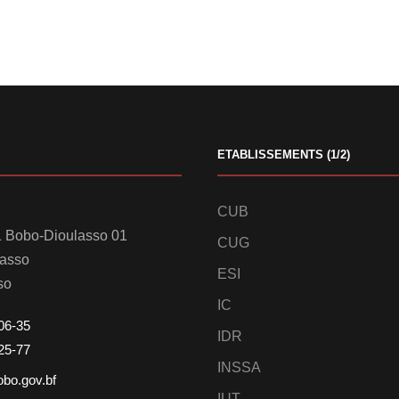
ETABLISSEMENTS (1/2)
CUB
 Bobo-Dioulasso 01
CUG
lasso
ESI
so
IC
06-35
IDR
25-77
INSSA
obo.gov.bf
IUT