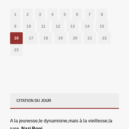
1
2
3
4
5
6
7
8
9
10
11
12
13
14
15
16
17
18
19
20
21
22
23
CITATION DU JOUR
A la jeunesse,le dynamisme,mais à la vieillesse,la
ruse.
Nazi Boni