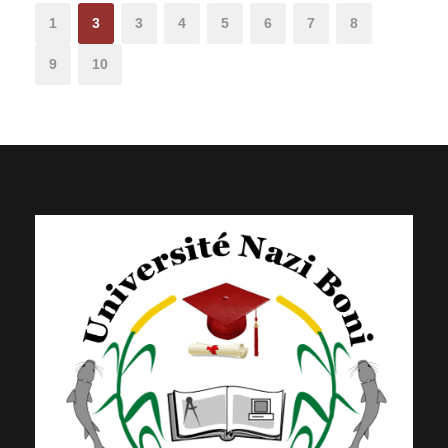
1
3
3
4
5
6
7
8
9
10